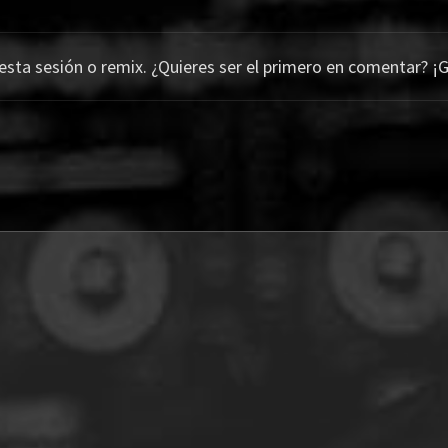
ta sesión o remix. ¿Quieres ser el primero en comentar? ¡G