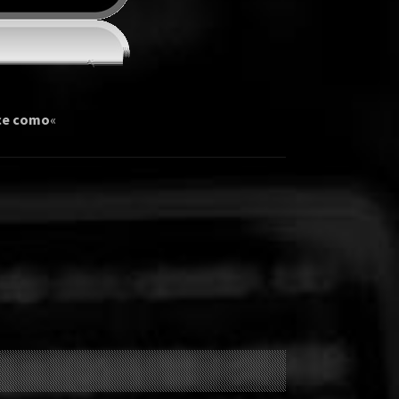
ce como
«