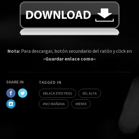
Nota:
Para descargar, botón secundario del ratón y click en
«
Guardar enlace como
«
SHARE IN
TAGGED IN
BLACK EYED PEAS
EL ALFA
NO MAÑANA
REMIX