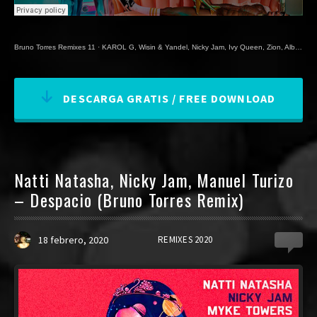
Bruno Torres Remixes 11
·
KAROL G, Wisin & Yandel, Nicky Jam, Ivy Queen, Zion, Alberto Stylee - LEYENDAS (Bruno Torres Remix)
DESCARGA GRATIS / FREE DOWNLOAD
Natti Natasha, Nicky Jam, Manuel Turizo
– Despacio (Bruno Torres Remix)
18 febrero, 2020
REMIXES 2020
0