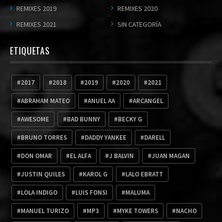
REMIXES 2019
REMIXES 2020
REMIXES 2021
SIN CATEGORÍA
ETIQUETAS
2017
2018
2019
2020
2021
ABRAHAM MATEO
ANUEL AA
ARCANGEL
AWESOME
BAD BUNNY
BECKY G
BRUNO TORRES
DADDY YANKEE
DARELL
DON OMAR
EL ALFA
J BALVIN
JUAN MAGAN
JUSTIN QUILES
KAROL G
LALO EBRATT
LOLA INDIGO
LUIS FONSI
MALUMA
MANUEL TURIZO
MP3
MYKE TOWERS
NACHO