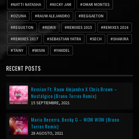
NATTI NATASHA
NICKY JAM
OMAR MONTES
OZUNA
RAUW ALEJANDRO
REGGAETON
REGUETON
REMIX
REMIXES 2015
REMIXES 2016
REMIXES 2017
SEBASTIAN YATRA
SECH
SHAKIRA
TAINY
WISIN
YANDEL
RECENT POSTS
Rvssian Ft. Rauw Alejandro X Chris Brown –
Nostálgico (Bruno Torres Remix)
15 SEPTIEMBRE, 2021
Maria Becerra, Becky G – WOW WOW (Bruno
Torres Remix)
28 AGOSTO, 2021