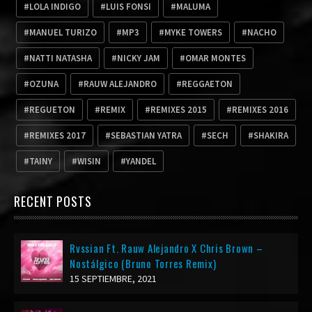
LOLA INDIGO
LUIS FONSI
MALUMA
MANUEL TURIZO
MP3
MYKE TOWERS
NACHO
NATTI NATASHA
NICKY JAM
OMAR MONTES
OZUNA
RAUW ALEJANDRO
REGGAETON
REGUETON
REMIX
REMIXES 2015
REMIXES 2016
REMIXES 2017
SEBASTIAN YATRA
SECH
SHAKIRA
TAINY
WISIN
YANDEL
RECENT POSTS
Rvssian Ft. Rauw Alejandro X Chris Brown –
Nostálgico (Bruno Torres Remix)
15 SEPTIEMBRE, 2021