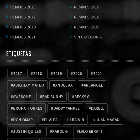
REMIXES 2015
REMIXES 2016
REMIXES 2017
REMIXES 2018
REMIXES 2019
REMIXES 2020
REMIXES 2021
SIN CATEGORÍA
ETIQUETAS
2017
2018
2019
2020
2021
ABRAHAM MATEO
ANUEL AA
ARCANGEL
AWESOME
BAD BUNNY
BECKY G
BRUNO TORRES
DADDY YANKEE
DARELL
DON OMAR
EL ALFA
J BALVIN
JUAN MAGAN
JUSTIN QUILES
KAROL G
LALO EBRATT