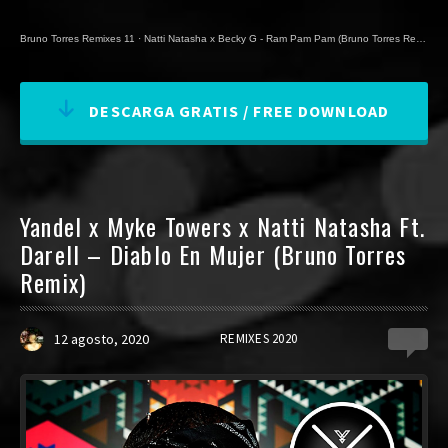
Bruno Torres Remixes 11
·
Natti Natasha x Becky G - Ram Pam Pam (Bruno Torres Remix)
DESCARGA GRATIS / FREE DOWNLOAD
Yandel x Myke Towers x Natti Natasha Ft.
Darell – Diablo En Mujer (Bruno Torres
Remix)
12 agosto, 2020
REMIXES 2020
0