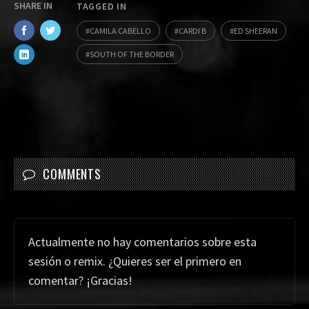
SHARE IN
TAGGED IN
CAMILA CABELLO
CARDI B
ED SHEERAN
SOUTH OF THE BORDER
COMMENTS
Actualmente no hay comentarios sobre esta
sesión o remix. ¿Quieres ser el primero en
comentar? ¡Gracias!