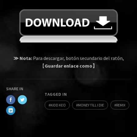
≫ Nota:
Para descargar, botón secundario del ratón,
【
Guardar enlace como】
SHARE IN
TAGGED IN
KIDD KEO
MONEY TILL I DIE
REMIX