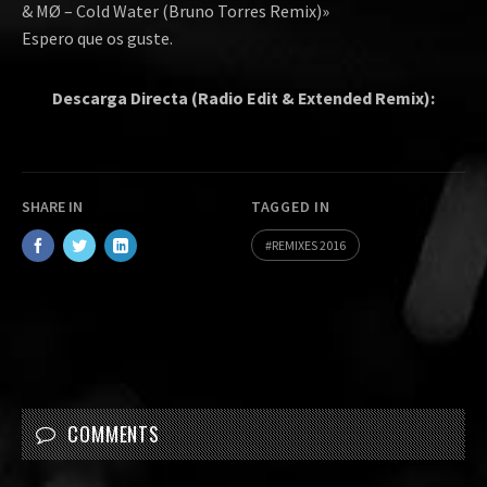
& MØ – Cold Water (Bruno Torres Remix)»
Espero que os guste.
Descarga Directa (Radio Edit & Extended Remix):
SHARE IN
TAGGED IN
REMIXES 2016
COMMENTS