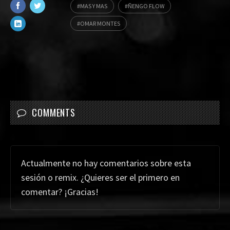
MAS Y MAS
ÑENGO FLOW
OMAR MONTES
COMMENTS
Actualmente no hay comentarios sobre esta
sesión o remix. ¿Quieres ser el primero en
comentar? ¡Gracias!