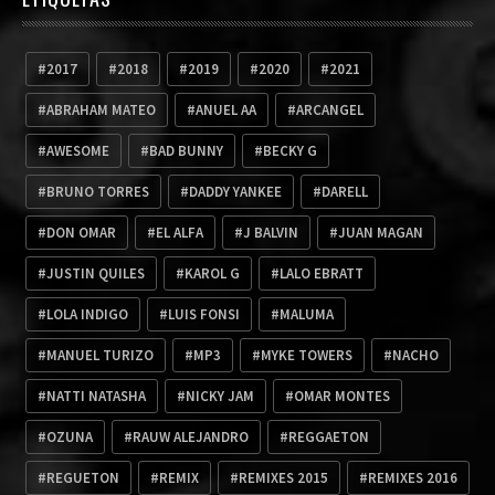
2017
2018
2019
2020
2021
ABRAHAM MATEO
ANUEL AA
ARCANGEL
AWESOME
BAD BUNNY
BECKY G
BRUNO TORRES
DADDY YANKEE
DARELL
DON OMAR
EL ALFA
J BALVIN
JUAN MAGAN
JUSTIN QUILES
KAROL G
LALO EBRATT
LOLA INDIGO
LUIS FONSI
MALUMA
MANUEL TURIZO
MP3
MYKE TOWERS
NACHO
NATTI NATASHA
NICKY JAM
OMAR MONTES
OZUNA
RAUW ALEJANDRO
REGGAETON
REGUETON
REMIX
REMIXES 2015
REMIXES 2016