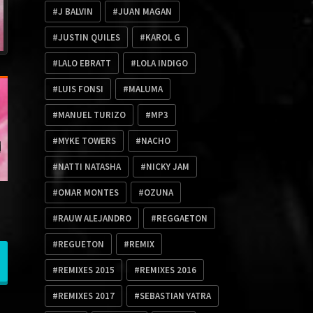
J BALVIN
JUAN MAGAN
JUSTIN QUILES
KAROL G
LALO EBRATT
LOLA INDIGO
LUIS FONSI
MALUMA
MANUEL TURIZO
MP3
MYKE TOWERS
NACHO
NATTI NATASHA
NICKY JAM
OMAR MONTES
OZUNA
RAUW ALEJANDRO
REGGAETON
REGUETON
REMIX
REMIXES 2015
REMIXES 2016
REMIXES 2017
SEBASTIAN YATRA