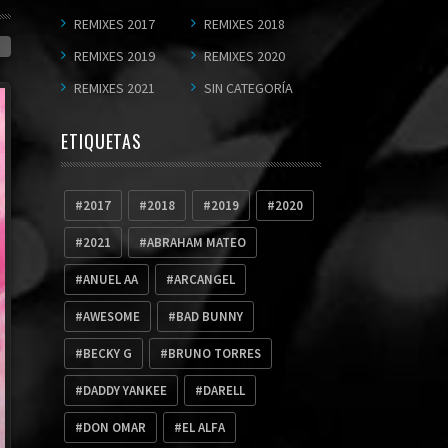
REMIXES 2017
REMIXES 2018
REMIXES 2019
REMIXES 2020
REMIXES 2021
SIN CATEGORÍA
ETIQUETAS
2017
2018
2019
2020
2021
ABRAHAM MATEO
ANUEL AA
ARCANGEL
AWESOME
BAD BUNNY
BECKY G
BRUNO TORRES
DADDY YANKEE
DARELL
DON OMAR
EL ALFA