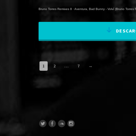
Bruno Torres Remixes 8
·
Aventura, Bad Bunny - Volví (Bruno Torres 
DESCARG
1
2
…
7
→