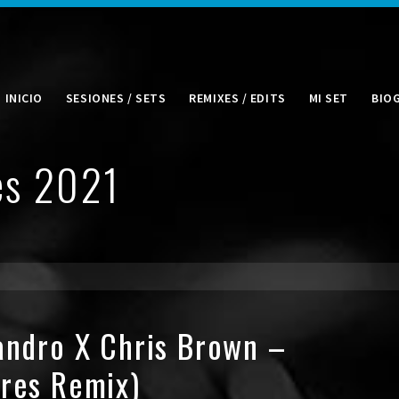
INICIO
SESIONES / SETS
REMIXES / EDITS
MI SET
BIO
es 2021
jandro X Chris Brown –
rres Remix)