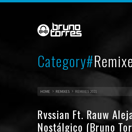
Category#
Remix
HOME
REMIXES
REMIXES 2021
Rvssian Ft. Rauw Ale
Nostálgico (Bruno To