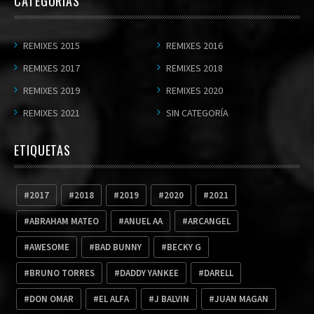
CATEGORÍAS
REMIXES 2015
REMIXES 2016
REMIXES 2017
REMIXES 2018
REMIXES 2019
REMIXES 2020
REMIXES 2021
SIN CATEGORÍA
ETIQUETAS
2017
2018
2019
2020
2021
ABRAHAM MATEO
ANUEL AA
ARCANGEL
AWESOME
BAD BUNNY
BECKY G
BRUNO TORRES
DADDY YANKEE
DARELL
DON OMAR
EL ALFA
J BALVIN
JUAN MAGAN