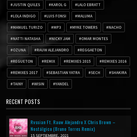
JUSTIN QUILES
KAROL G
LALO EBRATT
LOLA INDIGO
LUIS FONSI
MALUMA
MANUEL TURIZO
MP3
MYKE TOWERS
NACHO
NATTI NATASHA
NICKY JAM
OMAR MONTES
OZUNA
RAUW ALEJANDRO
REGGAETON
REGUETON
REMIX
REMIXES 2015
REMIXES 2016
REMIXES 2017
SEBASTIAN YATRA
SECH
SHAKIRA
TAINY
WISIN
YANDEL
RECENT POSTS
Rvssian Ft. Rauw Alejandro X Chris Brown –
Nostálgico (Bruno Torres Remix)
15 SEPTIEMBRE, 2021