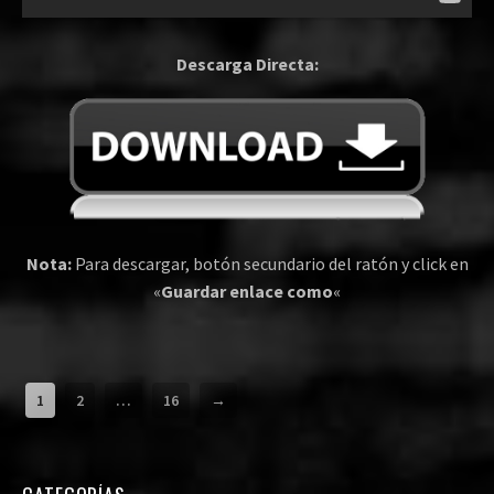
Descarga Directa:
Nota:
Para descargar, botón secundario del ratón y click en
«
Guardar enlace como
«
1
2
…
16
→