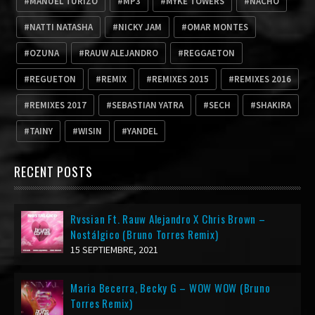
MANUEL TURIZO
MP3
MYKE TOWERS
NACHO
NATTI NATASHA
NICKY JAM
OMAR MONTES
OZUNA
RAUW ALEJANDRO
REGGAETON
REGUETON
REMIX
REMIXES 2015
REMIXES 2016
REMIXES 2017
SEBASTIAN YATRA
SECH
SHAKIRA
TAINY
WISIN
YANDEL
RECENT POSTS
Rvssian Ft. Rauw Alejandro X Chris Brown –
Nostálgico (Bruno Torres Remix)
15 SEPTIEMBRE, 2021
Maria Becerra, Becky G – WOW WOW (Bruno
Torres Remix)