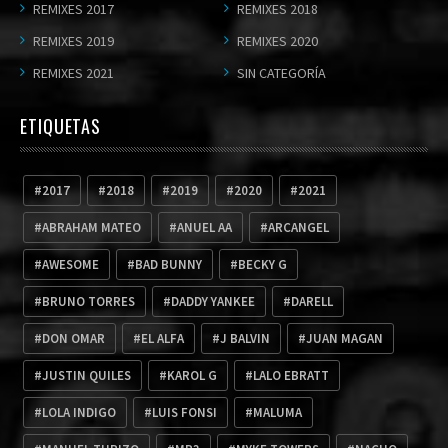
REMIXES 2017
REMIXES 2018
REMIXES 2019
REMIXES 2020
REMIXES 2021
SIN CATEGORÍA
ETIQUETAS
2017
2018
2019
2020
2021
ABRAHAM MATEO
ANUEL AA
ARCANGEL
AWESOME
BAD BUNNY
BECKY G
BRUNO TORRES
DADDY YANKEE
DARELL
DON OMAR
EL ALFA
J BALVIN
JUAN MAGAN
JUSTIN QUILES
KAROL G
LALO EBRATT
LOLA INDIGO
LUIS FONSI
MALUMA