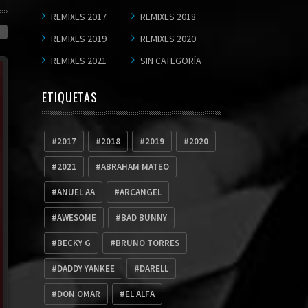
REMIXES 2017
REMIXES 2018
REMIXES 2019
REMIXES 2020
REMIXES 2021
SIN CATEGORÍA
ETIQUETAS
2017
2018
2019
2020
2021
ABRAHAM MATEO
ANUEL AA
ARCANGEL
AWESOME
BAD BUNNY
BECKY G
BRUNO TORRES
DADDY YANKEE
DARELL
DON OMAR
EL ALFA