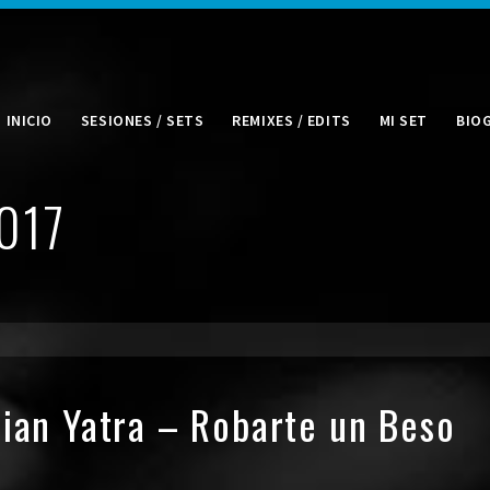
INICIO
SESIONES / SETS
REMIXES / EDITS
MI SET
BIO
2017
tian Yatra – Robarte un Beso