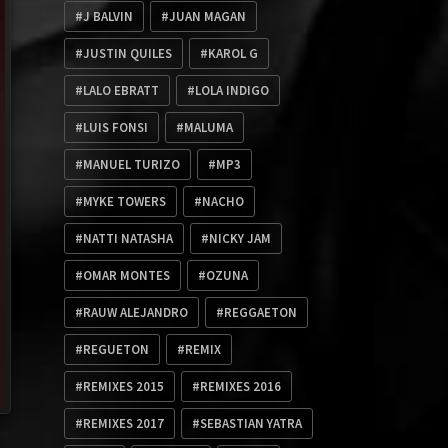
J BALVIN
JUAN MAGAN
JUSTIN QUILES
KAROL G
LALO EBRATT
LOLA INDIGO
LUIS FONSI
MALUMA
MANUEL TURIZO
MP3
MYKE TOWERS
NACHO
NATTI NATASHA
NICKY JAM
OMAR MONTES
OZUNA
RAUW ALEJANDRO
REGGAETON
REGUETON
REMIX
REMIXES 2015
REMIXES 2016
REMIXES 2017
SEBASTIAN YATRA