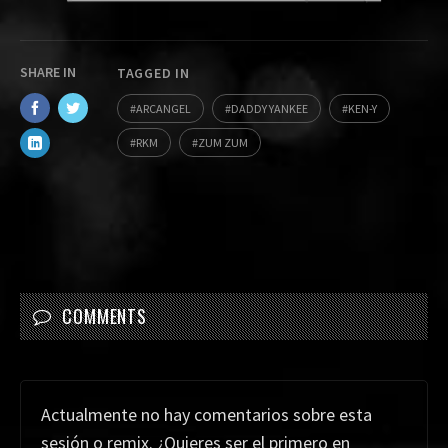
SHARE IN
TAGGED IN
ARCANGEL
DADDY YANKEE
KEN-Y
RKM
ZUM ZUM
COMMENTS
Actualmente no hay comentarios sobre esta
sesión o remix. ¿Quieres ser el primero en