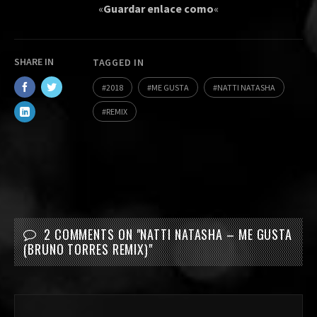
«
Guardar enlace como
«
SHARE IN
TAGGED IN
2018
ME GUSTA
NATTI NATASHA
REMIX
2 COMMENTS ON "
NATTI NATASHA – ME GUSTA
(BRUNO TORRES REMIX)
"