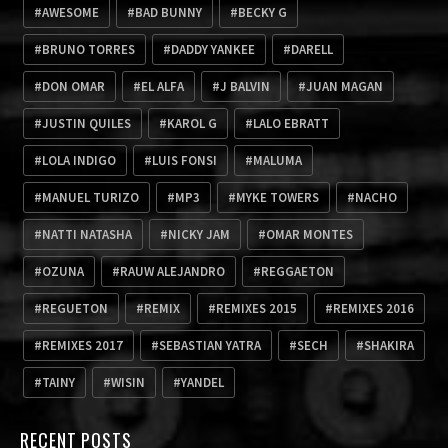
AWESOME
BAD BUNNY
BECKY G
BRUNO TORRES
DADDY YANKEE
DARELL
DON OMAR
EL ALFA
J BALVIN
JUAN MAGAN
JUSTIN QUILES
KAROL G
LALO EBRATT
LOLA INDIGO
LUIS FONSI
MALUMA
MANUEL TURIZO
MP3
MYKE TOWERS
NACHO
NATTI NATASHA
NICKY JAM
OMAR MONTES
OZUNA
RAUW ALEJANDRO
REGGAETON
REGUETON
REMIX
REMIXES 2015
REMIXES 2016
REMIXES 2017
SEBASTIAN YATRA
SECH
SHAKIRA
TAINY
WISIN
YANDEL
RECENT POSTS