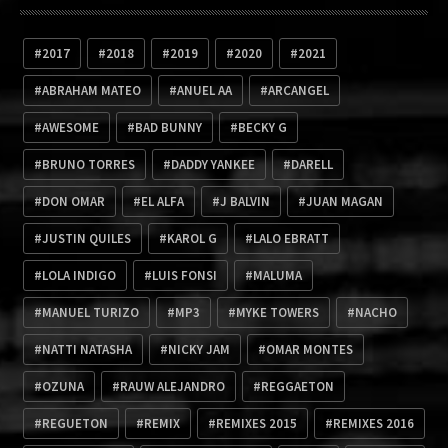
2017
2018
2019
2020
2021
ABRAHAM MATEO
ANUEL AA
ARCANGEL
AWESOME
BAD BUNNY
BECKY G
BRUNO TORRES
DADDY YANKEE
DARELL
DON OMAR
EL ALFA
J BALVIN
JUAN MAGAN
JUSTIN QUILES
KAROL G
LALO EBRATT
LOLA INDIGO
LUIS FONSI
MALUMA
MANUEL TURIZO
MP3
MYKE TOWERS
NACHO
NATTI NATASHA
NICKY JAM
OMAR MONTES
OZUNA
RAUW ALEJANDRO
REGGAETON
REGUETON
REMIX
REMIXES 2015
REMIXES 2016