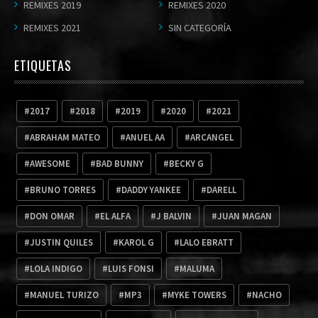
REMIXES 2019
REMIXES 2020
REMIXES 2021
SIN CATEGORÍA
ETIQUETAS
2017
2018
2019
2020
2021
ABRAHAM MATEO
ANUEL AA
ARCANGEL
AWESOME
BAD BUNNY
BECKY G
BRUNO TORRES
DADDY YANKEE
DARELL
DON OMAR
EL ALFA
J BALVIN
JUAN MAGAN
JUSTIN QUILES
KAROL G
LALO EBRATT
LOLA INDIGO
LUIS FONSI
MALUMA
MANUEL TURIZO
MP3
MYKE TOWERS
NACHO