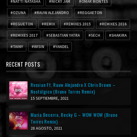
NATTI NATASHA
NICKY JAM
OMAR MONTES
OZUNA
RAUW ALEJANDRO
REGGAETON
REGUETON
REMIX
REMIXES 2015
REMIXES 2016
REMIXES 2017
SEBASTIAN YATRA
SECH
SHAKIRA
TAINY
WISIN
YANDEL
RECENT POSTS
Rvssian Ft. Rauw Alejandro X Chris Brown –
Nostálgico (Bruno Torres Remix)
15 SEPTIEMBRE, 2021
Maria Becerra, Becky G – WOW WOW (Bruno
Torres Remix)
28 AGOSTO, 2021