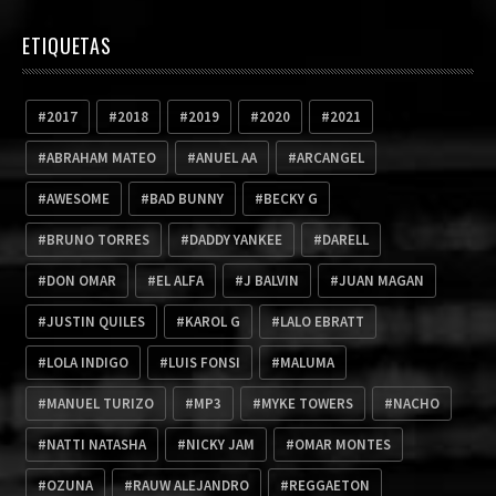
ETIQUETAS
2017
2018
2019
2020
2021
ABRAHAM MATEO
ANUEL AA
ARCANGEL
AWESOME
BAD BUNNY
BECKY G
BRUNO TORRES
DADDY YANKEE
DARELL
DON OMAR
EL ALFA
J BALVIN
JUAN MAGAN
JUSTIN QUILES
KAROL G
LALO EBRATT
LOLA INDIGO
LUIS FONSI
MALUMA
MANUEL TURIZO
MP3
MYKE TOWERS
NACHO
NATTI NATASHA
NICKY JAM
OMAR MONTES
OZUNA
RAUW ALEJANDRO
REGGAETON