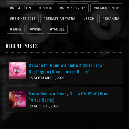
REGUETON
REMIX
REMIXES 2015
REMIXES 2016
REMIXES 2017
SEBASTIAN YATRA
SECH
SHAKIRA
TAINY
WISIN
YANDEL
RECENT POSTS
Rvssian Ft. Rauw Alejandro X Chris Brown –
Nostálgico (Bruno Torres Remix)
15 SEPTIEMBRE, 2021
Maria Becerra, Becky G – WOW WOW (Bruno
Torres Remix)
28 AGOSTO, 2021