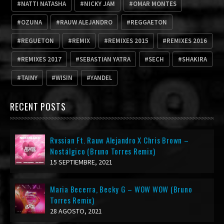
NATTI NATASHA
NICKY JAM
OMAR MONTES
OZUNA
RAUW ALEJANDRO
REGGAETON
REGUETON
REMIX
REMIXES 2015
REMIXES 2016
REMIXES 2017
SEBASTIAN YATRA
SECH
SHAKIRA
TAINY
WISIN
YANDEL
RECENT POSTS
Rvssian Ft. Rauw Alejandro X Chris Brown –
Nostálgico (Bruno Torres Remix)
15 SEPTIEMBRE, 2021
Maria Becerra, Becky G – WOW WOW (Bruno
Torres Remix)
28 AGOSTO, 2021