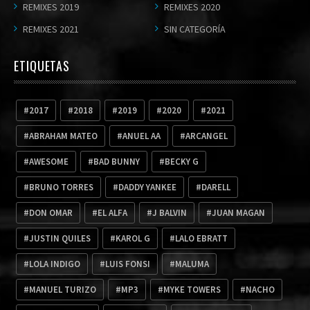
REMIXES 2019
REMIXES 2020
REMIXES 2021
SIN CATEGORÍA
ETIQUETAS
2017
2018
2019
2020
2021
ABRAHAM MATEO
ANUEL AA
ARCANGEL
AWESOME
BAD BUNNY
BECKY G
BRUNO TORRES
DADDY YANKEE
DARELL
DON OMAR
EL ALFA
J BALVIN
JUAN MAGAN
JUSTIN QUILES
KAROL G
LALO EBRATT
LOLA INDIGO
LUIS FONSI
MALUMA
MANUEL TURIZO
MP3
MYKE TOWERS
NACHO